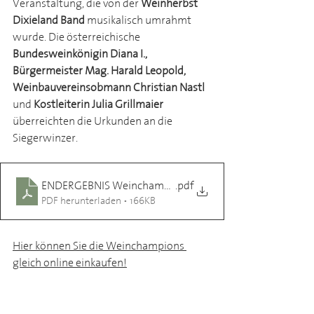
Veranstaltung, die von der 
Weinherbst 
Dixieland Band
 musikalisch umrahmt 
wurde. Die österreichische 
Bundesweinkönigin Diana I., 
Bürgermeister Mag. Harald Leopold, 
Weinbauvereinsobmann Christian Nastl 
und 
Kostleiterin Julia Grillmaier 
überreichten die Urkunden an die 
Siegerwinzer. 
ENDERGEBNIS Weinchampions Langenlois HERBST 2021
.pdf
PDF herunterladen • 166KB
Hier können Sie die Weinchampions 
gleich online einkaufen!