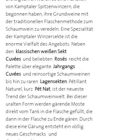
von Kamptaler Spitzenwinzern, die 
begonnen haben, ihre Grundweine mit 
der traditionellen Flaschenmethode zum 
Schaumwein zu veredeln. Eine Spezialität 
der Kamptaler Winzersekte ist die 
enorme Vielfalt des Angebots. Neben 
den 
klassischen weißen Sekt-
Cuvées
 und beliebten 
Rosés
 reicht die 
Palette über elegante 
Jahrgangs-
Cuvées
 und reinsortige Schaumweinen 
bis hin zu raren 
Lagensekten
. Pétillant 
Naturel, kurz 
Pét Nat
, ist der neueste 
Trend der Schaumweinwelt. Bei dieser 
uralten Form werden gärende Moste 
direkt vom Tank in die Flasche gefüllt, die 
dann in der Flasche zu Ende gären. Durch 
diese eine Gärung entsteht ein völlig 
neues Geschmacks- und 