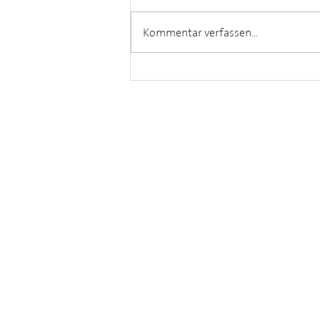
Kommentar verfassen...
Meet the Winzer August
2026
Ursin Haus
Ursin Haus Vinothek &
Tourismusservice Gmb
Kamptalstraße 3
A-3550 Langenlois
Tel. +43 2734 2000 0
Fax +43 2734 2000 15
info@ursinhaus.at