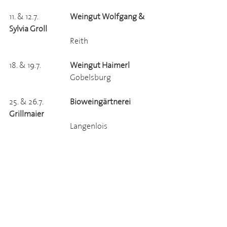
11. & 12.7.		
Weingut Wolfgang & 
Sylvia Groll
			Reith
18. & 19.7.		
Weingut Haimerl
			Gobelsburg
25. & 26.7.		
Bioweingärtnerei 
Grillmaier
			Langenlois