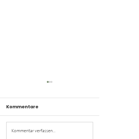
Kommentare
Kommentar verfassen...
Festspielweine
Meet the Winze