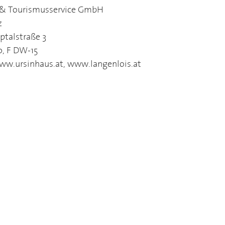
 & Tourismusservice GmbH
z
ptalstraße 3
0, F DW-15
ww.ursinhaus.at, www.langenlois.at