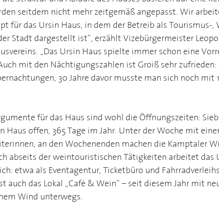
den seitdem nicht mehr zeitgemäß angepasst. Wir arbeit
t für das Ursin Haus, in dem der Betreib als Tourismus-, 
r Stadt dargestellt ist“, erzählt Vizebürgermeister Leopol
vereins. „Das Ursin Haus spielte immer schon eine Vorre
Auch mit den Nächtigungszahlen ist Groiß sehr zufrieden: 
rnachtungen, 30 Jahre davor musste man sich noch mit 1
Argumente für das Haus sind wohl die Öffnungszeiten: Sieb
n Haus offen, 365 Tage im Jahr. Unter der Woche mit ein
iterinnen, an den Wochenenden machen die Kamptaler Win
h abseits der weintouristischen Tätigkeiten arbeitet das 
ch: etwa als Eventagentur, Ticketbüro und Fahrradverleihst
st auch das Lokal „Café & Wein“ – seit diesem Jahr mit n
chem Wind unterwegs. 