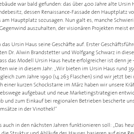
bäude war bald gefunden: das über 400 Jahre alte Ursin H
debesitz, dessen Renaissance-Fassade den Hauptplatz vo
 am Hauptplatz sozusagen. Nun galt es, manche Schwieri
egenwind auszuhalten, der visionären Projekten meist e
das Ursin Haus seine Geschäfte auf. Erster Geschäftsführ
ten Dr. Alwin Brandstetter und Wolfgang Schwarz in diese
dass das Modell Ursin Haus heute erfolgreicher ist denn je 
ten wie in diesem Jahr: „Wir bieten im Ursin Haus rund 35
gleich zum Jahre 1990 (14.263 Flaschen) sind wir jetzt bei
ch einer kurzen Schockstarre im März haben wir unsere Krä
riebswege aufgebaut und neue Marketingstrategien entwic
 und zum Einkauf bei regionalen Betrieben bescherte uns i
msätze in der Vinothek!“
s auch in den nächsten Jahren funktionieren soll: „Das heu
 die Struktur und Abläufe des Hauses basieren auf eine R