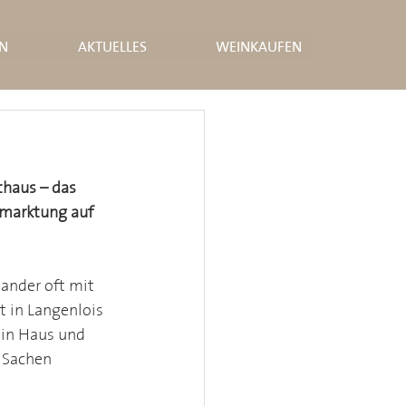
N
AKTUELLES
WEINKAUFEN
thaus – das 
rmarktung auf 
ander oft mit 
 in Langenlois 
sin Haus und 
 Sachen 