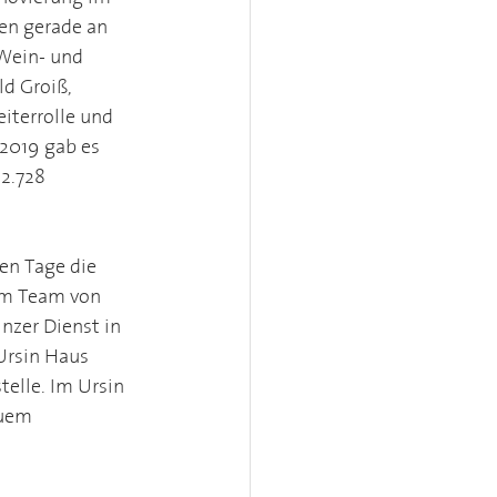
en gerade an 
Wein- und 
d Groiß, 
iterrolle und 
2019 gab es 
2.728 
en Tage die 
em Team von 
zer Dienst in 
Ursin Haus 
elle. Im Ursin 
euem 