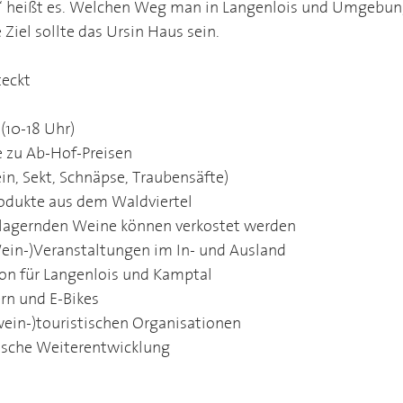
el“ heißt es. Welchen Weg man in Langenlois und Umgebu
 Ziel sollte das Ursin Haus sein.
teckt
(10-18 Uhr)
e zu Ab-Hof-Preisen
ein, Sekt, Schnäpse, Traubensäfte)
odukte aus dem Waldviertel
ek lagernden Weine können verkostet werden
Wein-)Veranstaltungen im In- und Ausland
on für Langenlois und Kamptal
ern und E-Bikes
wein-)touristischen Organisationen
tische Weiterentwicklung 