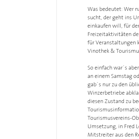
Was bedeutet: Wer n
sucht, der geht ins 
einkaufen will, für d
Freizeitaktivitäten de
für Veranstaltungen 
Vinothek & Tourismus
So einfach war´s abe
an einem Samstag ode
gab´s nur zu den übl
Winzerbetriebe abklap
diesen Zustand zu be
Tourismusinformation
Tourismusvereins-Ob
Umsetzung, in Fred L
Mitstreiter aus den R