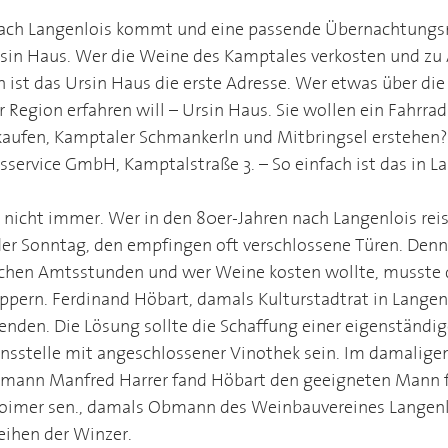
ach Langenlois kommt und eine passende Übernachtungs
Ursin Haus. Wer die Weine des Kamptales verkosten und zu
en ist das Ursin Haus die erste Adresse. Wer etwas über die
r Region erfahren will – Ursin Haus. Sie wollen ein Fahrrad 
kaufen, Kamptaler Schmankerln und Mitbringsel erstehen? 
service GmbH, Kamptalstraße 3. – So einfach ist das in La
r nicht immer. Wer in den 80er-Jahren nach Langenlois rei
r Sonntag, den empfingen oft verschlossene Türen. Denn
ichen Amtsstunden und wer Weine kosten wollte, musste d
pern. Ferdinand Höbart, damals Kulturstadtrat in Langenl
enden. Die Lösung sollte die Schaffung einer eigenständig
sstelle mit angeschlossener Vinothek sein. Im damaligen
mann Manfred Harrer fand Höbart den geeigneten Mann fü
oimer sen., damals Obmann des Weinbauvereines Langenlo
eihen der Winzer.