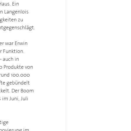
aus. Ein 
n Langenlois 
gkeiten zu 
ntgegenschlägt. 
er war Erwin 
r Funktion. 
– auch in 
0 Produkte von 
 rund 100.000 
fte gebündelt 
kelt. Der Boom 
m Juni, Juli 
tige 
enovierung im 